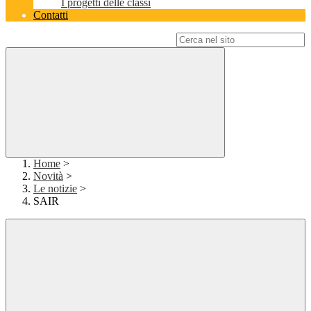
I progetti delle classi
Contatti
Campo di ricerca per le pagine del sito
Home
>
Novità
>
Le notizie
>
SAIR