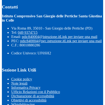
Contatti
Istituto Comprensivo San Giorgio delle Pertiche Santa Giustina
in Colle
Via Roma 89, 35010 - San Giorgio delle Pertiche (PD)
Tel:
049 9374715
Email:
pdic840004@istruzione.it
Link per inviare una mail
PEC:
pdic840004@pec.istruzione.it
Link per inviare una mail
C.F.: 80010880286
Codice Univoco: UF6SH2
Sezione Link Utili
Cookie policy
Note legali
Informativa Privacy
Ufficio Relazioni con il Pubblico
Dichiarazione di accessibilità
Obiettivi di accessibilità
Whistleblowing