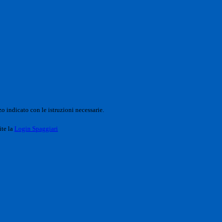
o indicato con le istruzioni necessarie.
ite la
Login Spaggiari