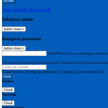
-
Entra con SPID
Entra con CIE
Seleziona utente
button close
×
Recupero password
button close
×
E-mail
Verrà inviato un messaggio all'indirizz
Non hai una e-mail associata al nome utente? Effettua il reset della password tram
E-mail inviata, si prega di controllare la casella di posta elettronica!
Errore
Chiudi
Successo
Chiudi
Informazione