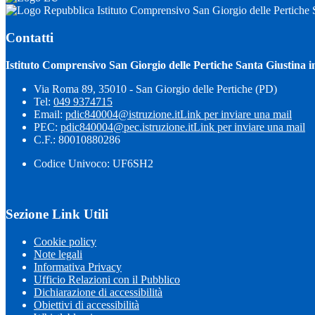
Istituto Comprensivo San Giorgio delle Pertiche 
Contatti
Istituto Comprensivo San Giorgio delle Pertiche Santa Giustina i
Via Roma 89, 35010 - San Giorgio delle Pertiche (PD)
Tel:
049 9374715
Email:
pdic840004@istruzione.it
Link per inviare una mail
PEC:
pdic840004@pec.istruzione.it
Link per inviare una mail
C.F.: 80010880286
Codice Univoco: UF6SH2
Sezione Link Utili
Cookie policy
Note legali
Informativa Privacy
Ufficio Relazioni con il Pubblico
Dichiarazione di accessibilità
Obiettivi di accessibilità