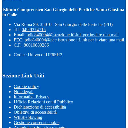
Istituto Comprensivo San Giorgio delle Pertiche Santa Giustina
in Colle
Via Roma 89, 35010 - San Giorgio delle Pertiche (PD)
Tel:
049 9374715
Email:
pdic840004@istruzione.it
Link per inviare una mail
PEC:
pdic840004@pec.istruzione.it
Link per inviare una mail
C.F.: 80010880286
Codice Univoco: UF6SH2
Sezione Link Utili
Cookie policy
Note legali
Informativa Privacy
Ufficio Relazioni con il Pubblico
Dichiarazione di accessibilità
Obiettivi di accessibilità
Whistleblowing
Gestione consensi cookie
Amministrazione trasparente