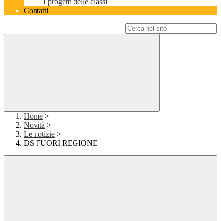
I progetti delle classi
Contatti
Campo di ricerca per le pagine del sito
Home
>
Novità
>
Le notizie
>
DS FUORI REGIONE