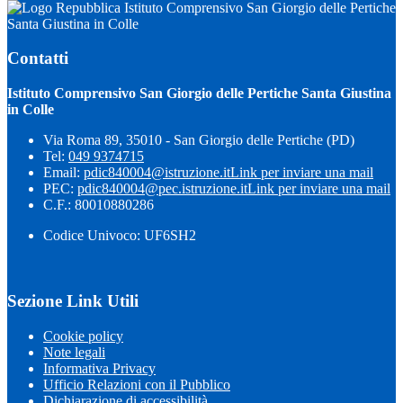
Istituto Comprensivo San Giorgio delle Pertiche
Santa Giustina in Colle
Contatti
Istituto Comprensivo San Giorgio delle Pertiche Santa Giustina
in Colle
Via Roma 89, 35010 - San Giorgio delle Pertiche (PD)
Tel:
049 9374715
Email:
pdic840004@istruzione.it
Link per inviare una mail
PEC:
pdic840004@pec.istruzione.it
Link per inviare una mail
C.F.: 80010880286
Codice Univoco: UF6SH2
Sezione Link Utili
Cookie policy
Note legali
Informativa Privacy
Ufficio Relazioni con il Pubblico
Dichiarazione di accessibilità