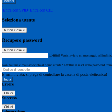
-
Entra con SPID
Entra con CIE
Seleziona utente
button close
×
Recupero password
button close
×
E-mail
Verrà inviato un messaggio all'indirizz
Non hai una e-mail associata al nome utente? Effettua il reset della password tram
E-mail inviata, si prega di controllare la casella di posta elettronica!
Errore
Chiudi
Successo
Chiudi
Informazione