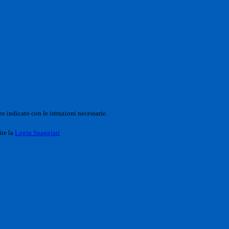
o indicato con le istruzioni necessarie.
ite la
Login Spaggiari