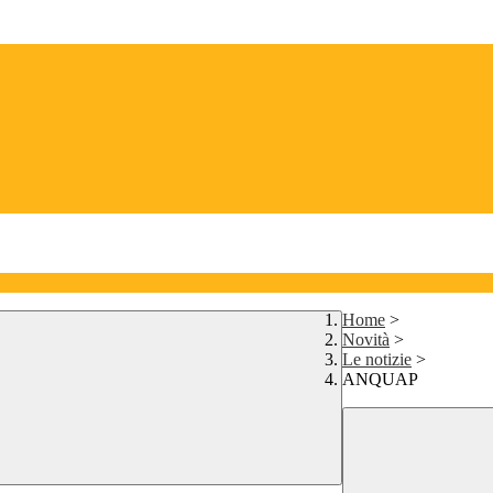
Home
>
Novità
>
Le notizie
>
ANQUAP