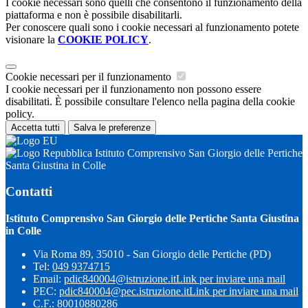
I cookie necessari sono quelli che consentono il funzionamento della
piattaforma e non è possibile disabilitarli.
Per conoscere quali sono i cookie necessari al funzionamento potete
visionare la
COOKIE POLICY
.
Cookie necessari per il funzionamento
I cookie necessari per il funzionamento non possono essere
disabilitati. È possibile consultare l'elenco nella pagina della cookie
policy.
Accetta tutti
Salva le preferenze
Istituto Comprensivo San Giorgio delle Pertiche
Santa Giustina in Colle
Contatti
Istituto Comprensivo San Giorgio delle Pertiche Santa Giustina
in Colle
Via Roma 89, 35010 - San Giorgio delle Pertiche (PD)
Tel:
049 9374715
Email:
pdic840004@istruzione.it
Link per inviare una mail
PEC:
pdic840004@pec.istruzione.it
Link per inviare una mail
C.F.: 80010880286