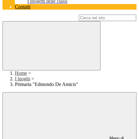
I progetti delle classi
Contatti
Campo di ricerca per le pagine del sito
Home
>
I luoghi
>
Primaria "Edmondo De Amicis"
Menu di