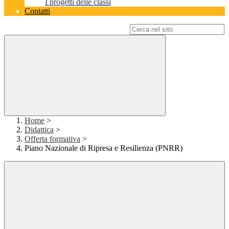
I progetti delle classi
Contatti
Campo di ricerca per le pagine del sito
Home
>
Didattica
>
Offerta formativa
>
Piano Nazionale di Ripresa e Resilienza (PNRR)