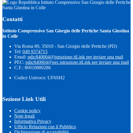
Istituto Comprensivo San Giorgio delle Pertiche
Santa Giustina in Colle
Contatti
Istituto Comprensivo San Giorgio delle Pertiche Santa Giustina
in Colle
Via Roma 89, 35010 - San Giorgio delle Pertiche (PD)
Tel:
049 9374715
Email:
pdic840004@istruzione.it
Link per inviare una mail
PEC:
pdic840004@pec.istruzione.it
Link per inviare una mail
C.F.: 80010880286
Codice Univoco: UF6SH2
Sezione Link Utili
Cookie policy
Note legali
Informativa Privacy
Ufficio Relazioni con il Pubblico
Dichiarazione di accessibilità