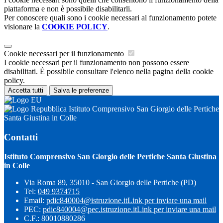
piattaforma e non è possibile disabilitarli.
Per conoscere quali sono i cookie necessari al funzionamento potete
visionare la
COOKIE POLICY
.
Cookie necessari per il funzionamento
I cookie necessari per il funzionamento non possono essere
disabilitati. È possibile consultare l'elenco nella pagina della cookie
policy.
Accetta tutti
Salva le preferenze
Istituto Comprensivo San Giorgio delle Pertiche
Santa Giustina in Colle
Contatti
Istituto Comprensivo San Giorgio delle Pertiche Santa Giustina
in Colle
Via Roma 89, 35010 - San Giorgio delle Pertiche (PD)
Tel:
049 9374715
Email:
pdic840004@istruzione.it
Link per inviare una mail
PEC:
pdic840004@pec.istruzione.it
Link per inviare una mail
C.F.: 80010880286