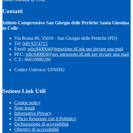
Contatti
Istituto Comprensivo San Giorgio delle Pertiche Santa Giustina
in Colle
Via Roma 89, 35010 - San Giorgio delle Pertiche (PD)
Tel:
049 9374715
Email:
pdic840004@istruzione.it
Link per inviare una mail
PEC:
pdic840004@pec.istruzione.it
Link per inviare una mail
C.F.: 80010880286
Codice Univoco: UF6SH2
Sezione Link Utili
Cookie policy
Note legali
Informativa Privacy
Ufficio Relazioni con il Pubblico
Dichiarazione di accessibilità
Obiettivi di accessibilità