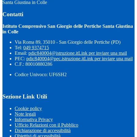
Santa Giustina in Colle
Contatti
Istituto Comprensivo San Giorgio delle Pertiche Santa Giustina
in Colle
Via Roma 89, 35010 - San Giorgio delle Pertiche (PD)
Tel:
049 9374715
Email:
pdic840004@istruzione.it
Link per inviare una mail
PEC:
pdic840004@pec.istruzione.it
Link per inviare una mail
C.F.: 80010880286
Codice Univoco: UF6SH2
Sezione Link Utili
Cookie policy
Note legali
Informativa Privacy
Ufficio Relazioni con il Pubblico
Dichiarazione di accessibilità
Obiettivi di accessibilità