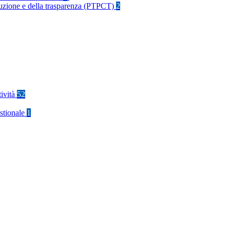
rruzione e della trasparenza (PTPCT)
2
tività
52
stionale
1