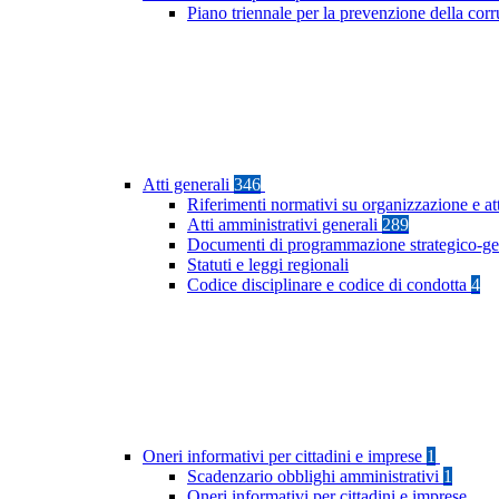
Piano triennale per la prevenzione della co
Atti generali
346
Riferimenti normativi su organizzazione e at
Atti amministrativi generali
289
Documenti di programmazione strategico-ge
Statuti e leggi regionali
Codice disciplinare e codice di condotta
4
Oneri informativi per cittadini e imprese
1
Scadenzario obblighi amministrativi
1
Oneri informativi per cittadini e imprese