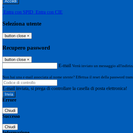
-
Entra con SPID
Entra con CIE
Seleziona utente
button close
×
Recupero password
button close
×
E-mail
Verrà inviato un messaggio all'indirizz
Non hai una e-mail associata al nome utente? Effettua il reset della password tram
E-mail inviata, si prega di controllare la casella di posta elettronica!
Errore
Chiudi
Successo
Chiudi
Informazione