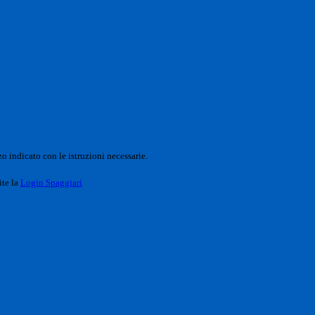
o indicato con le istruzioni necessarie.
ite la
Login Spaggiari