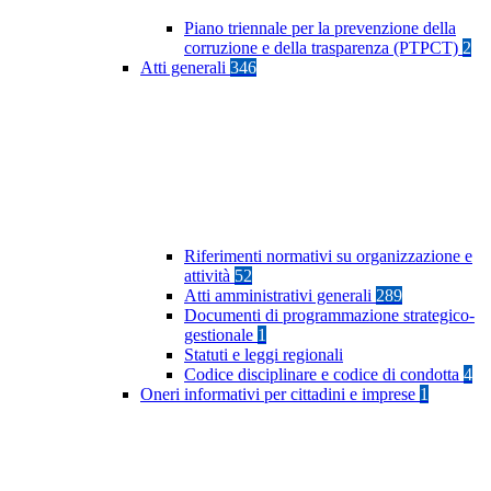
Piano triennale per la prevenzione della
corruzione e della trasparenza (PTPCT)
2
Atti generali
346
Riferimenti normativi su organizzazione e
attività
52
Atti amministrativi generali
289
Documenti di programmazione strategico-
gestionale
1
Statuti e leggi regionali
Codice disciplinare e codice di condotta
4
Oneri informativi per cittadini e imprese
1