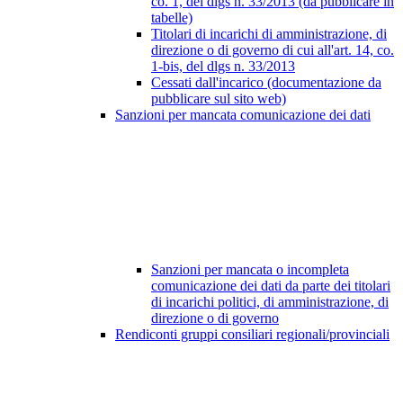
co. 1, del dlgs n. 33/2013 (da pubblicare in
tabelle)
Titolari di incarichi di amministrazione, di
direzione o di governo di cui all'art. 14, co.
1-bis, del dlgs n. 33/2013
Cessati dall'incarico (documentazione da
pubblicare sul sito web)
Sanzioni per mancata comunicazione dei dati
Sanzioni per mancata o incompleta
comunicazione dei dati da parte dei titolari
di incarichi politici, di amministrazione, di
direzione o di governo
Rendiconti gruppi consiliari regionali/provinciali