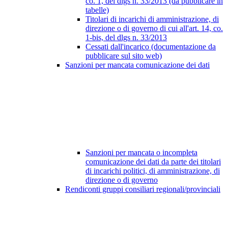
co. 1, del dlgs n. 33/2013 (da pubblicare in
tabelle)
Titolari di incarichi di amministrazione, di
direzione o di governo di cui all'art. 14, co.
1-bis, del dlgs n. 33/2013
Cessati dall'incarico (documentazione da
pubblicare sul sito web)
Sanzioni per mancata comunicazione dei dati
Sanzioni per mancata o incompleta
comunicazione dei dati da parte dei titolari
di incarichi politici, di amministrazione, di
direzione o di governo
Rendiconti gruppi consiliari regionali/provinciali