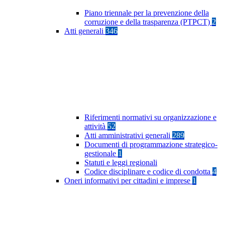
Piano triennale per la prevenzione della
corruzione e della trasparenza (PTPCT)
2
Atti generali
346
Riferimenti normativi su organizzazione e
attività
52
Atti amministrativi generali
289
Documenti di programmazione strategico-
gestionale
1
Statuti e leggi regionali
Codice disciplinare e codice di condotta
4
Oneri informativi per cittadini e imprese
1