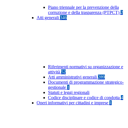
Piano triennale per la prevenzione della
corruzione e della trasparenza (PTPCT)
2
Atti generali
346
Riferimenti normativi su organizzazione e
attività
52
Atti amministrativi generali
289
Documenti di programmazione strategico-
gestionale
1
Statuti e leggi regionali
Codice disciplinare e codice di condotta
4
Oneri informativi per cittadini e imprese
1