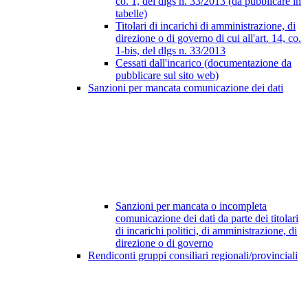
co. 1, del dlgs n. 33/2013 (da pubblicare in
tabelle)
Titolari di incarichi di amministrazione, di
direzione o di governo di cui all'art. 14, co.
1-bis, del dlgs n. 33/2013
Cessati dall'incarico (documentazione da
pubblicare sul sito web)
Sanzioni per mancata comunicazione dei dati
Sanzioni per mancata o incompleta
comunicazione dei dati da parte dei titolari
di incarichi politici, di amministrazione, di
direzione o di governo
Rendiconti gruppi consiliari regionali/provinciali