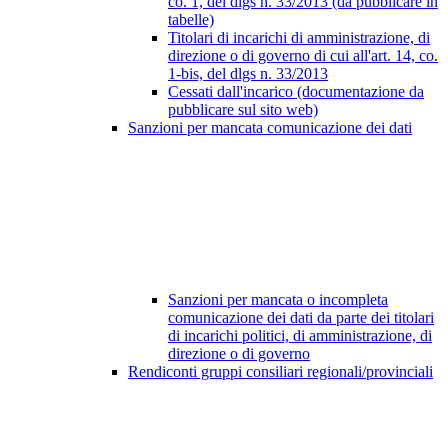
co. 1, del dlgs n. 33/2013 (da pubblicare in
tabelle)
Titolari di incarichi di amministrazione, di
direzione o di governo di cui all'art. 14, co.
1-bis, del dlgs n. 33/2013
Cessati dall'incarico (documentazione da
pubblicare sul sito web)
Sanzioni per mancata comunicazione dei dati
Sanzioni per mancata o incompleta
comunicazione dei dati da parte dei titolari
di incarichi politici, di amministrazione, di
direzione o di governo
Rendiconti gruppi consiliari regionali/provinciali