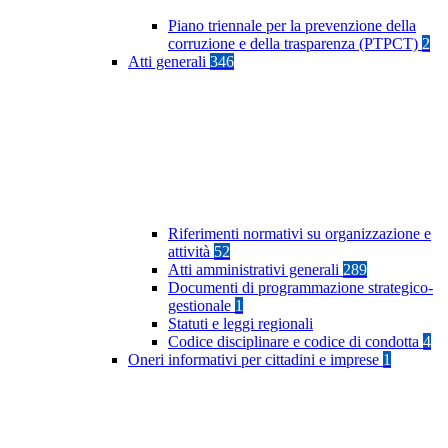
Piano triennale per la prevenzione della
corruzione e della trasparenza (PTPCT)
2
Atti generali
346
Riferimenti normativi su organizzazione e
attività
52
Atti amministrativi generali
289
Documenti di programmazione strategico-
gestionale
1
Statuti e leggi regionali
Codice disciplinare e codice di condotta
4
Oneri informativi per cittadini e imprese
1