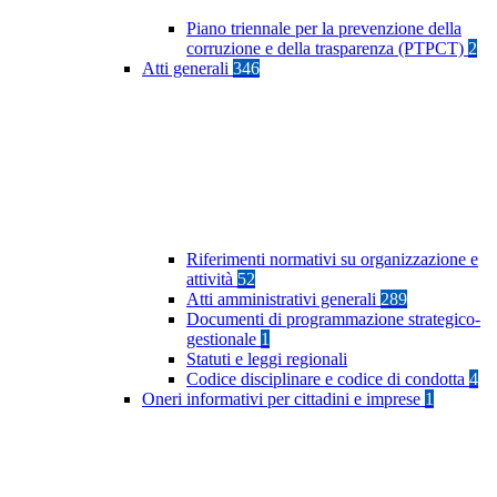
Piano triennale per la prevenzione della
corruzione e della trasparenza (PTPCT)
2
Atti generali
346
Riferimenti normativi su organizzazione e
attività
52
Atti amministrativi generali
289
Documenti di programmazione strategico-
gestionale
1
Statuti e leggi regionali
Codice disciplinare e codice di condotta
4
Oneri informativi per cittadini e imprese
1