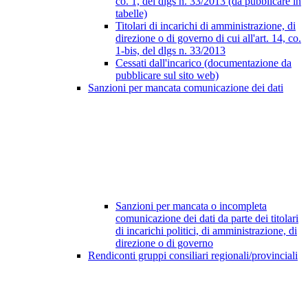
co. 1, del dlgs n. 33/2013 (da pubblicare in
tabelle)
Titolari di incarichi di amministrazione, di
direzione o di governo di cui all'art. 14, co.
1-bis, del dlgs n. 33/2013
Cessati dall'incarico (documentazione da
pubblicare sul sito web)
Sanzioni per mancata comunicazione dei dati
Sanzioni per mancata o incompleta
comunicazione dei dati da parte dei titolari
di incarichi politici, di amministrazione, di
direzione o di governo
Rendiconti gruppi consiliari regionali/provinciali