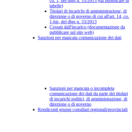
co. 1, del dlgs n. 33/2013 (da pubblicare in
tabelle)
Titolari di incarichi di amministrazione, di
direzione o di governo di cui all'art. 14, co.
1-bis, del dlgs n. 33/2013
Cessati dall'incarico (documentazione da
pubblicare sul sito web)
Sanzioni per mancata comunicazione dei dati
Sanzioni per mancata o incompleta
comunicazione dei dati da parte dei titolari
di incarichi politici, di amministrazione, di
direzione o di governo
Rendiconti gruppi consiliari regionali/provinciali