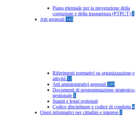
Piano triennale per la prevenzione della
corruzione e della trasparenza (PTPCT)
2
Atti generali
346
Riferimenti normativi su organizzazione e
attività
52
Atti amministrativi generali
289
Documenti di programmazione strategico-
gestionale
1
Statuti e leggi regionali
Codice disciplinare e codice di condotta
4
Oneri informativi per cittadini e imprese
1