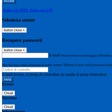
-
Entra con SPID
Entra con CIE
Seleziona utente
button close
×
Recupero password
button close
×
E-mail
Verrà inviato un messaggio all'indirizz
Non hai una e-mail associata al nome utente? Effettua il reset della password tram
E-mail inviata, si prega di controllare la casella di posta elettronica!
Errore
Chiudi
Successo
Chiudi
Informazione