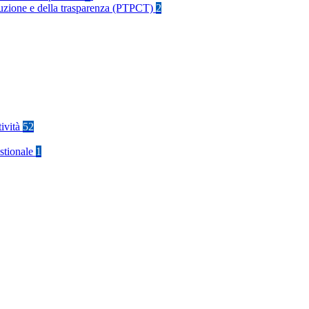
rruzione e della trasparenza (PTPCT)
2
tività
52
stionale
1