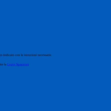
o indicato con le istruzioni necessarie.
ite la
Login Spaggiari