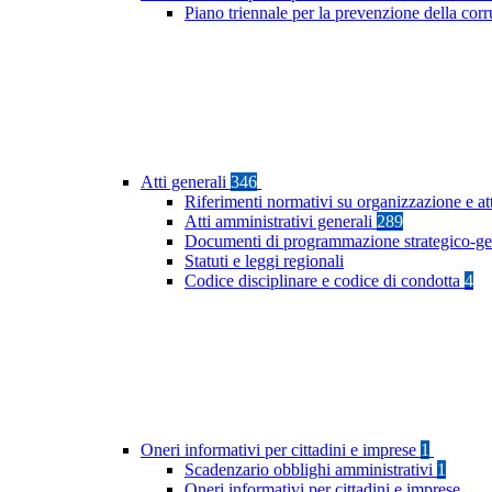
Piano triennale per la prevenzione della co
Atti generali
346
Riferimenti normativi su organizzazione e at
Atti amministrativi generali
289
Documenti di programmazione strategico-ge
Statuti e leggi regionali
Codice disciplinare e codice di condotta
4
Oneri informativi per cittadini e imprese
1
Scadenzario obblighi amministrativi
1
Oneri informativi per cittadini e imprese