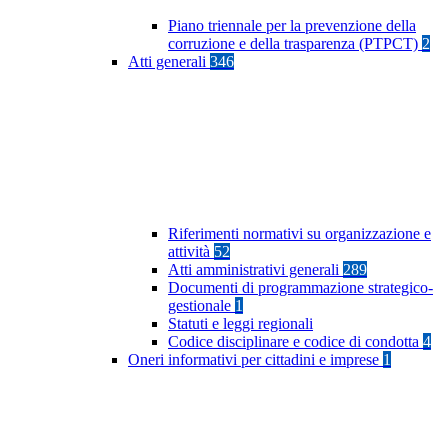
Piano triennale per la prevenzione della
corruzione e della trasparenza (PTPCT)
2
Atti generali
346
Riferimenti normativi su organizzazione e
attività
52
Atti amministrativi generali
289
Documenti di programmazione strategico-
gestionale
1
Statuti e leggi regionali
Codice disciplinare e codice di condotta
4
Oneri informativi per cittadini e imprese
1