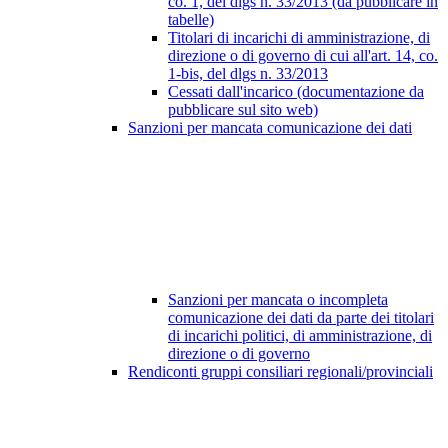
co. 1, del dlgs n. 33/2013 (da pubblicare in
tabelle)
Titolari di incarichi di amministrazione, di
direzione o di governo di cui all'art. 14, co.
1-bis, del dlgs n. 33/2013
Cessati dall'incarico (documentazione da
pubblicare sul sito web)
Sanzioni per mancata comunicazione dei dati
Sanzioni per mancata o incompleta
comunicazione dei dati da parte dei titolari
di incarichi politici, di amministrazione, di
direzione o di governo
Rendiconti gruppi consiliari regionali/provinciali