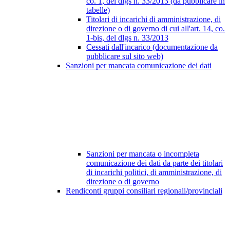
co. 1, del dlgs n. 33/2013 (da pubblicare in
tabelle)
Titolari di incarichi di amministrazione, di
direzione o di governo di cui all'art. 14, co.
1-bis, del dlgs n. 33/2013
Cessati dall'incarico (documentazione da
pubblicare sul sito web)
Sanzioni per mancata comunicazione dei dati
Sanzioni per mancata o incompleta
comunicazione dei dati da parte dei titolari
di incarichi politici, di amministrazione, di
direzione o di governo
Rendiconti gruppi consiliari regionali/provinciali