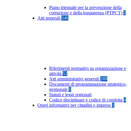
Piano triennale per la prevenzione della
corruzione e della trasparenza (PTPCT)
2
Atti generali
346
Riferimenti normativi su organizzazione e
attività
52
Atti amministrativi generali
289
Documenti di programmazione strategico-
gestionale
1
Statuti e leggi regionali
Codice disciplinare e codice di condotta
4
Oneri informativi per cittadini e imprese
1