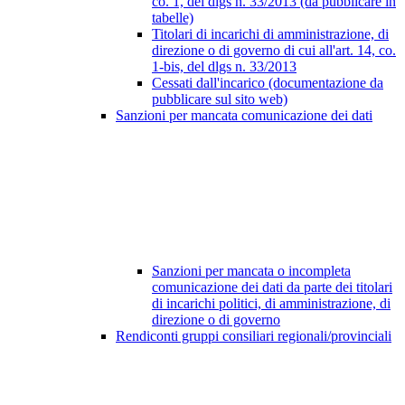
co. 1, del dlgs n. 33/2013 (da pubblicare in
tabelle)
Titolari di incarichi di amministrazione, di
direzione o di governo di cui all'art. 14, co.
1-bis, del dlgs n. 33/2013
Cessati dall'incarico (documentazione da
pubblicare sul sito web)
Sanzioni per mancata comunicazione dei dati
Sanzioni per mancata o incompleta
comunicazione dei dati da parte dei titolari
di incarichi politici, di amministrazione, di
direzione o di governo
Rendiconti gruppi consiliari regionali/provinciali