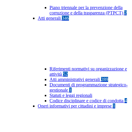
Piano triennale per la prevenzione della
corruzione e della trasparenza (PTPCT)
2
Atti generali
346
Riferimenti normativi su organizzazione e
attività
52
Atti amministrativi generali
289
Documenti di programmazione strategico-
gestionale
1
Statuti e leggi regionali
Codice disciplinare e codice di condotta
4
Oneri informativi per cittadini e imprese
1