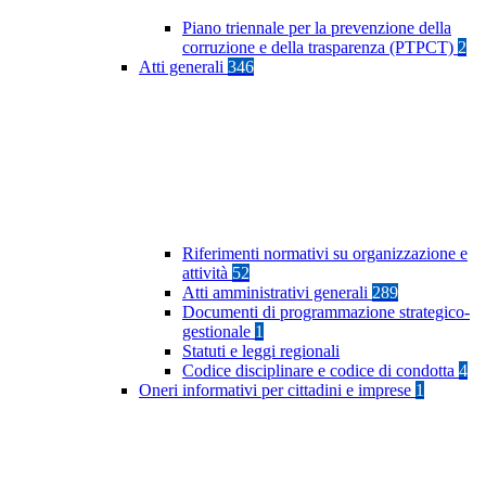
Piano triennale per la prevenzione della
corruzione e della trasparenza (PTPCT)
2
Atti generali
346
Riferimenti normativi su organizzazione e
attività
52
Atti amministrativi generali
289
Documenti di programmazione strategico-
gestionale
1
Statuti e leggi regionali
Codice disciplinare e codice di condotta
4
Oneri informativi per cittadini e imprese
1