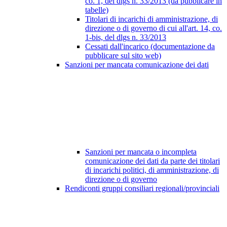
co. 1, del dlgs n. 33/2013 (da pubblicare in
tabelle)
Titolari di incarichi di amministrazione, di
direzione o di governo di cui all'art. 14, co.
1-bis, del dlgs n. 33/2013
Cessati dall'incarico (documentazione da
pubblicare sul sito web)
Sanzioni per mancata comunicazione dei dati
Sanzioni per mancata o incompleta
comunicazione dei dati da parte dei titolari
di incarichi politici, di amministrazione, di
direzione o di governo
Rendiconti gruppi consiliari regionali/provinciali