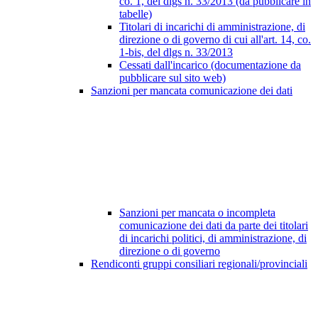
co. 1, del dlgs n. 33/2013 (da pubblicare in
tabelle)
Titolari di incarichi di amministrazione, di
direzione o di governo di cui all'art. 14, co.
1-bis, del dlgs n. 33/2013
Cessati dall'incarico (documentazione da
pubblicare sul sito web)
Sanzioni per mancata comunicazione dei dati
Sanzioni per mancata o incompleta
comunicazione dei dati da parte dei titolari
di incarichi politici, di amministrazione, di
direzione o di governo
Rendiconti gruppi consiliari regionali/provinciali