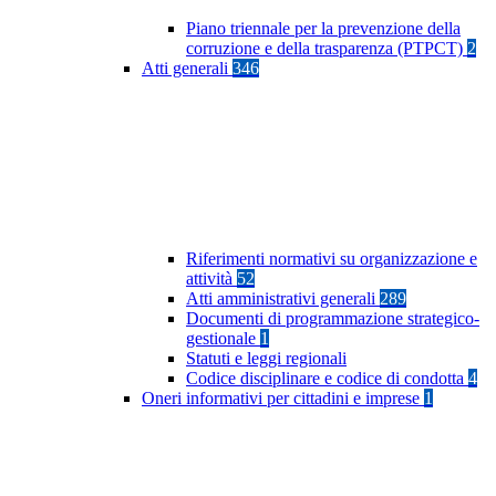
Piano triennale per la prevenzione della
corruzione e della trasparenza (PTPCT)
2
Atti generali
346
Riferimenti normativi su organizzazione e
attività
52
Atti amministrativi generali
289
Documenti di programmazione strategico-
gestionale
1
Statuti e leggi regionali
Codice disciplinare e codice di condotta
4
Oneri informativi per cittadini e imprese
1