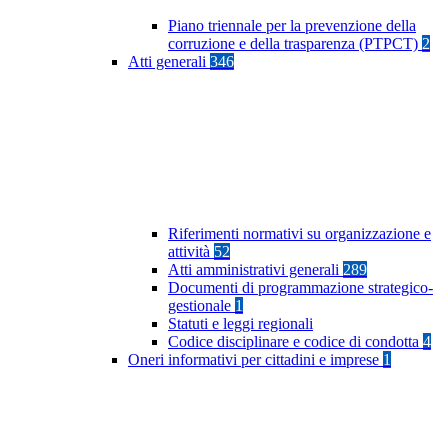
Piano triennale per la prevenzione della
corruzione e della trasparenza (PTPCT)
2
Atti generali
346
Riferimenti normativi su organizzazione e
attività
52
Atti amministrativi generali
289
Documenti di programmazione strategico-
gestionale
1
Statuti e leggi regionali
Codice disciplinare e codice di condotta
4
Oneri informativi per cittadini e imprese
1