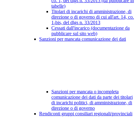
co. 1, del dlgs n. 33/2013 (da pubblicare in
tabelle)
Titolari di incarichi di amministrazione, di
direzione o di governo di cui all'art. 14, co.
1-bis, del dlgs n. 33/2013
Cessati dall'incarico (documentazione da
pubblicare sul sito web)
Sanzioni per mancata comunicazione dei dati
Sanzioni per mancata o incompleta
comunicazione dei dati da parte dei titolari
di incarichi politici, di amministrazione, di
direzione o di governo
Rendiconti gruppi consiliari regionali/provinciali