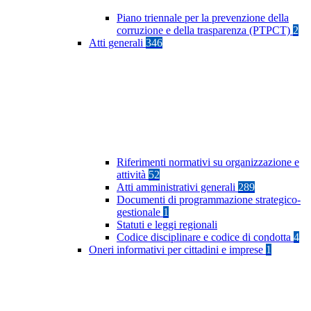
Piano triennale per la prevenzione della
corruzione e della trasparenza (PTPCT)
2
Atti generali
346
Riferimenti normativi su organizzazione e
attività
52
Atti amministrativi generali
289
Documenti di programmazione strategico-
gestionale
1
Statuti e leggi regionali
Codice disciplinare e codice di condotta
4
Oneri informativi per cittadini e imprese
1