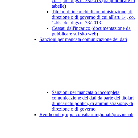
co. 1, del dlgs n. 33/2013 (da pubblicare in
tabelle)
Titolari di incarichi di amministrazione, di
direzione o di governo di cui all'art. 14, co.
1-bis, del dlgs n. 33/2013
Cessati dall'incarico (documentazione da
pubblicare sul sito web)
Sanzioni per mancata comunicazione dei dati
Sanzioni per mancata o incompleta
comunicazione dei dati da parte dei titolari
di incarichi politici, di amministrazione, di
direzione o di governo
Rendiconti gruppi consiliari regionali/provinciali