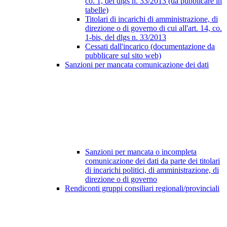
co. 1, del dlgs n. 33/2013 (da pubblicare in
tabelle)
Titolari di incarichi di amministrazione, di
direzione o di governo di cui all'art. 14, co.
1-bis, del dlgs n. 33/2013
Cessati dall'incarico (documentazione da
pubblicare sul sito web)
Sanzioni per mancata comunicazione dei dati
Sanzioni per mancata o incompleta
comunicazione dei dati da parte dei titolari
di incarichi politici, di amministrazione, di
direzione o di governo
Rendiconti gruppi consiliari regionali/provinciali