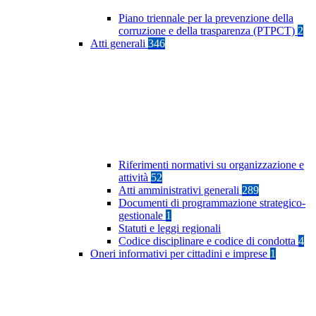
Piano triennale per la prevenzione della
corruzione e della trasparenza (PTPCT)
2
Atti generali
346
Riferimenti normativi su organizzazione e
attività
52
Atti amministrativi generali
289
Documenti di programmazione strategico-
gestionale
1
Statuti e leggi regionali
Codice disciplinare e codice di condotta
4
Oneri informativi per cittadini e imprese
1