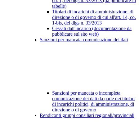
co. 1, del dlgs n. 33/2013 (da pubblicare in
tabelle)
Titolari di incarichi di amministrazione, di
direzione o di governo di cui all'art. 14, co.
1-bis, del dlgs n. 33/2013
Cessati dall'incarico (documentazione da
pubblicare sul sito web)
Sanzioni per mancata comunicazione dei dati
Sanzioni per mancata o incompleta
comunicazione dei dati da parte dei titolari
di incarichi politici, di amministrazione, di
direzione o di governo
Rendiconti gruppi consiliari regionali/provinciali