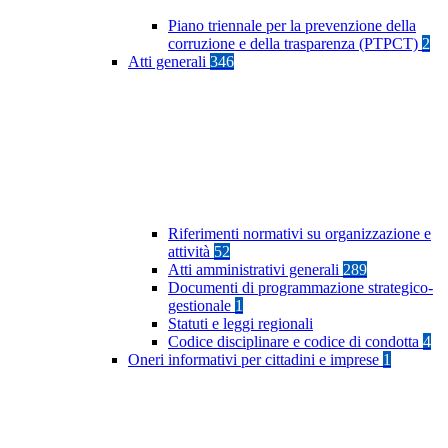
Piano triennale per la prevenzione della
corruzione e della trasparenza (PTPCT)
2
Atti generali
346
Riferimenti normativi su organizzazione e
attività
52
Atti amministrativi generali
289
Documenti di programmazione strategico-
gestionale
1
Statuti e leggi regionali
Codice disciplinare e codice di condotta
4
Oneri informativi per cittadini e imprese
1