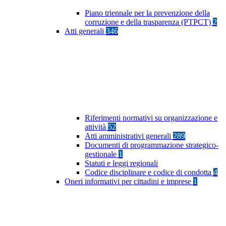
Piano triennale per la prevenzione della
corruzione e della trasparenza (PTPCT)
2
Atti generali
346
Riferimenti normativi su organizzazione e
attività
52
Atti amministrativi generali
289
Documenti di programmazione strategico-
gestionale
1
Statuti e leggi regionali
Codice disciplinare e codice di condotta
4
Oneri informativi per cittadini e imprese
1