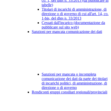
co. 1, del dlgs n. 33/2013 (da pubblicare in
tabelle)
Titolari di incarichi di amministrazione, di
direzione o di governo di cui all'art. 14, co.
1-bis, del dlgs n. 33/2013
Cessati dall'incarico (documentazione da
pubblicare sul sito web)
Sanzioni per mancata comunicazione dei dati
Sanzioni per mancata o incompleta
comunicazione dei dati da parte dei titolari
di incarichi politici, di amministrazione, di
direzione o di governo
Rendiconti gruppi consiliari regionali/provinciali