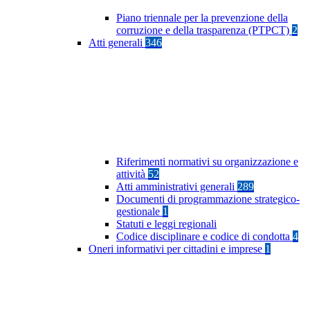
Piano triennale per la prevenzione della
corruzione e della trasparenza (PTPCT)
2
Atti generali
346
Riferimenti normativi su organizzazione e
attività
52
Atti amministrativi generali
289
Documenti di programmazione strategico-
gestionale
1
Statuti e leggi regionali
Codice disciplinare e codice di condotta
4
Oneri informativi per cittadini e imprese
1