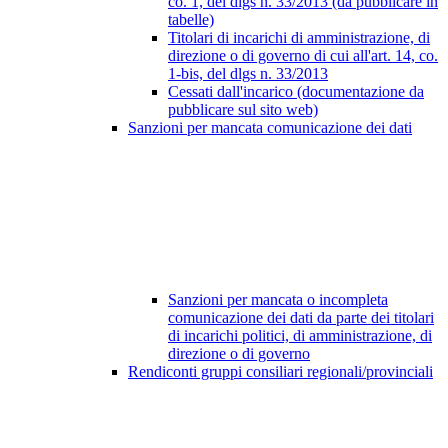
co. 1, del dlgs n. 33/2013 (da pubblicare in
tabelle)
Titolari di incarichi di amministrazione, di
direzione o di governo di cui all'art. 14, co.
1-bis, del dlgs n. 33/2013
Cessati dall'incarico (documentazione da
pubblicare sul sito web)
Sanzioni per mancata comunicazione dei dati
Sanzioni per mancata o incompleta
comunicazione dei dati da parte dei titolari
di incarichi politici, di amministrazione, di
direzione o di governo
Rendiconti gruppi consiliari regionali/provinciali