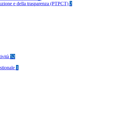
rruzione e della trasparenza (PTPCT)
2
tività
52
stionale
1