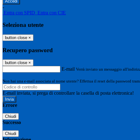
-
Entra con SPID
Entra con CIE
Seleziona utente
button close
×
Recupero password
button close
×
E-mail
Verrà inviato un messaggio all'indirizz
Non hai una e-mail associata al nome utente? Effettua il reset della password tram
E-mail inviata, si prega di controllare la casella di posta elettronica!
Errore
Chiudi
Successo
Chiudi
Informazione