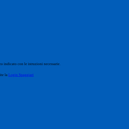
o indicato con le istruzioni necessarie.
ite la
Login Spaggiari