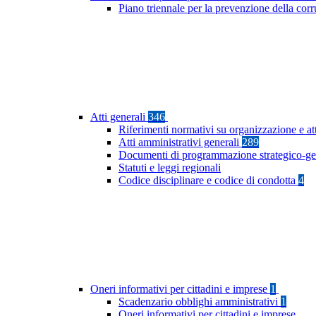
Piano triennale per la prevenzione della co
Atti generali
346
Riferimenti normativi su organizzazione e at
Atti amministrativi generali
289
Documenti di programmazione strategico-ge
Statuti e leggi regionali
Codice disciplinare e codice di condotta
4
Oneri informativi per cittadini e imprese
1
Scadenzario obblighi amministrativi
1
Oneri informativi per cittadini e imprese