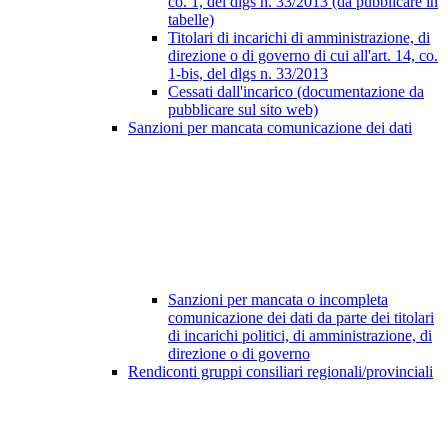
co. 1, del dlgs n. 33/2013 (da pubblicare in
tabelle)
Titolari di incarichi di amministrazione, di
direzione o di governo di cui all'art. 14, co.
1-bis, del dlgs n. 33/2013
Cessati dall'incarico (documentazione da
pubblicare sul sito web)
Sanzioni per mancata comunicazione dei dati
Sanzioni per mancata o incompleta
comunicazione dei dati da parte dei titolari
di incarichi politici, di amministrazione, di
direzione o di governo
Rendiconti gruppi consiliari regionali/provinciali