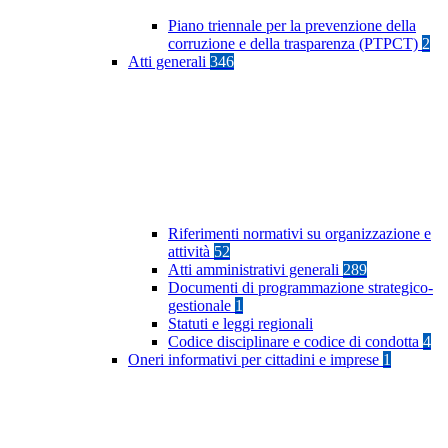
Piano triennale per la prevenzione della
corruzione e della trasparenza (PTPCT)
2
Atti generali
346
Riferimenti normativi su organizzazione e
attività
52
Atti amministrativi generali
289
Documenti di programmazione strategico-
gestionale
1
Statuti e leggi regionali
Codice disciplinare e codice di condotta
4
Oneri informativi per cittadini e imprese
1