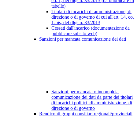
co. 1, del dlgs n. 33/2013 (da pubblicare in
tabelle)
Titolari di incarichi di amministrazione, di
direzione o di governo di cui all'art. 14, co.
1-bis, del dlgs n. 33/2013
Cessati dall'incarico (documentazione da
pubblicare sul sito web)
Sanzioni per mancata comunicazione dei dati
Sanzioni per mancata o incompleta
comunicazione dei dati da parte dei titolari
di incarichi politici, di amministrazione, di
direzione o di governo
Rendiconti gruppi consiliari regionali/provinciali