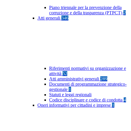
Piano triennale per la prevenzione della
corruzione e della trasparenza (PTPCT)
2
Atti generali
346
Riferimenti normativi su organizzazione e
attività
52
Atti amministrativi generali
289
Documenti di programmazione strategico-
gestionale
1
Statuti e leggi regionali
Codice disciplinare e codice di condotta
4
Oneri informativi per cittadini e imprese
1