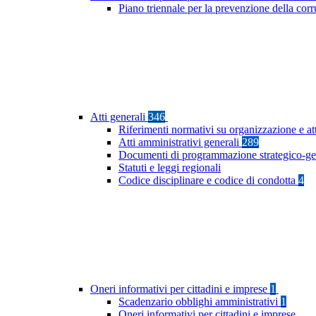
Piano triennale per la prevenzione della co
Atti generali
346
Riferimenti normativi su organizzazione e at
Atti amministrativi generali
289
Documenti di programmazione strategico-ge
Statuti e leggi regionali
Codice disciplinare e codice di condotta
4
Oneri informativi per cittadini e imprese
1
Scadenzario obblighi amministrativi
1
Oneri informativi per cittadini e imprese