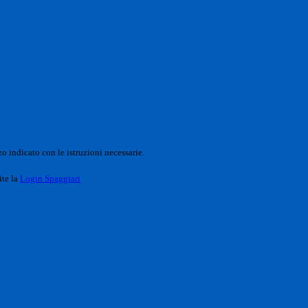
o indicato con le istruzioni necessarie.
ite la
Login Spaggiari