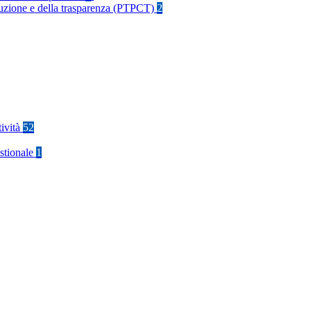
rruzione e della trasparenza (PTPCT)
2
tività
52
stionale
1