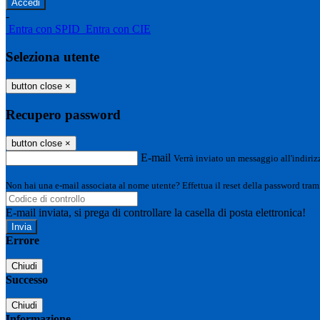
-
Entra con SPID
Entra con CIE
Seleziona utente
button close
×
Recupero password
button close
×
E-mail
Verrà inviato un messaggio all'indirizz
Non hai una e-mail associata al nome utente? Effettua il reset della password tram
E-mail inviata, si prega di controllare la casella di posta elettronica!
Errore
Chiudi
Successo
Chiudi
Informazione