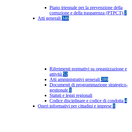
Piano triennale per la prevenzione della
corruzione e della trasparenza (PTPCT)
2
Atti generali
346
Riferimenti normativi su organizzazione e
attività
52
Atti amministrativi generali
289
Documenti di programmazione strategico-
gestionale
1
Statuti e leggi regionali
Codice disciplinare e codice di condotta
4
Oneri informativi per cittadini e imprese
1