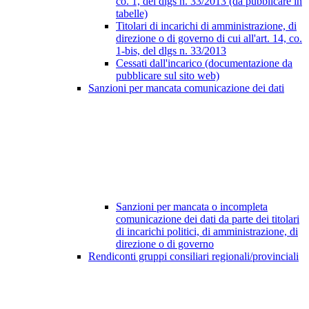
co. 1, del dlgs n. 33/2013 (da pubblicare in
tabelle)
Titolari di incarichi di amministrazione, di
direzione o di governo di cui all'art. 14, co.
1-bis, del dlgs n. 33/2013
Cessati dall'incarico (documentazione da
pubblicare sul sito web)
Sanzioni per mancata comunicazione dei dati
Sanzioni per mancata o incompleta
comunicazione dei dati da parte dei titolari
di incarichi politici, di amministrazione, di
direzione o di governo
Rendiconti gruppi consiliari regionali/provinciali