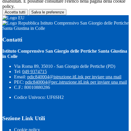
disabilitati. È possibile consultare l'elenco nella pagina della cookie
policy.
Accetta tutti
Salva le preferenze
Istituto Comprensivo San Giorgio delle Pertiche
Santa Giustina in Colle
Contatti
Istituto Comprensivo San Giorgio delle Pertiche Santa Giustina
in Colle
Via Roma 89, 35010 - San Giorgio delle Pertiche (PD)
Tel:
049 9374715
Email:
pdic840004@istruzione.it
Link per inviare una mail
PEC:
pdic840004@pec.istruzione.it
Link per inviare una mail
C.F.: 80010880286
Codice Univoco: UF6SH2
Sezione Link Utili
Cookie policy