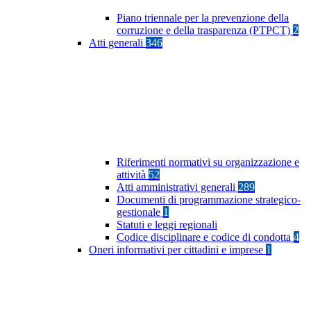
Piano triennale per la prevenzione della
corruzione e della trasparenza (PTPCT)
2
Atti generali
346
Riferimenti normativi su organizzazione e
attività
52
Atti amministrativi generali
289
Documenti di programmazione strategico-
gestionale
1
Statuti e leggi regionali
Codice disciplinare e codice di condotta
4
Oneri informativi per cittadini e imprese
1