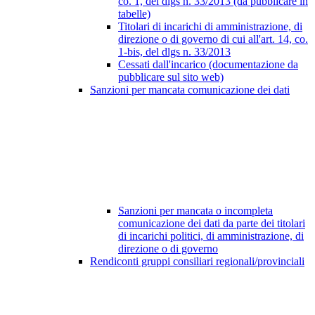
co. 1, del dlgs n. 33/2013 (da pubblicare in
tabelle)
Titolari di incarichi di amministrazione, di
direzione o di governo di cui all'art. 14, co.
1-bis, del dlgs n. 33/2013
Cessati dall'incarico (documentazione da
pubblicare sul sito web)
Sanzioni per mancata comunicazione dei dati
Sanzioni per mancata o incompleta
comunicazione dei dati da parte dei titolari
di incarichi politici, di amministrazione, di
direzione o di governo
Rendiconti gruppi consiliari regionali/provinciali