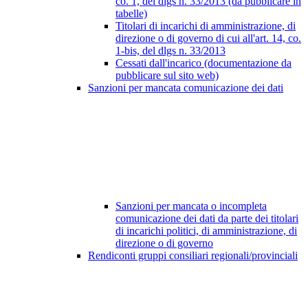
co. 1, del dlgs n. 33/2013 (da pubblicare in
tabelle)
Titolari di incarichi di amministrazione, di
direzione o di governo di cui all'art. 14, co.
1-bis, del dlgs n. 33/2013
Cessati dall'incarico (documentazione da
pubblicare sul sito web)
Sanzioni per mancata comunicazione dei dati
Sanzioni per mancata o incompleta
comunicazione dei dati da parte dei titolari
di incarichi politici, di amministrazione, di
direzione o di governo
Rendiconti gruppi consiliari regionali/provinciali