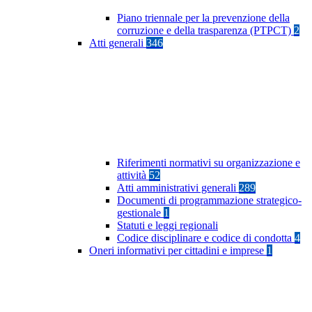
Piano triennale per la prevenzione della
corruzione e della trasparenza (PTPCT)
2
Atti generali
346
Riferimenti normativi su organizzazione e
attività
52
Atti amministrativi generali
289
Documenti di programmazione strategico-
gestionale
1
Statuti e leggi regionali
Codice disciplinare e codice di condotta
4
Oneri informativi per cittadini e imprese
1