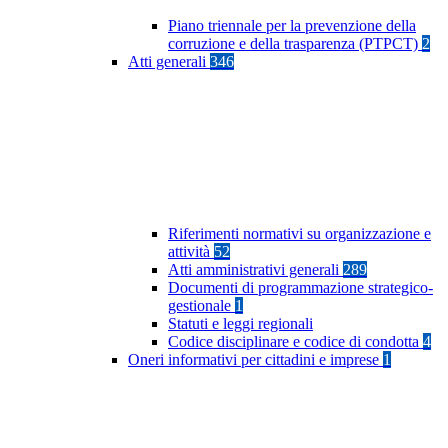
Piano triennale per la prevenzione della
corruzione e della trasparenza (PTPCT)
2
Atti generali
346
Riferimenti normativi su organizzazione e
attività
52
Atti amministrativi generali
289
Documenti di programmazione strategico-
gestionale
1
Statuti e leggi regionali
Codice disciplinare e codice di condotta
4
Oneri informativi per cittadini e imprese
1