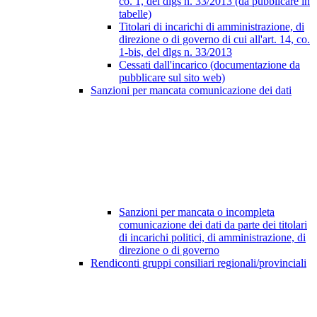
co. 1, del dlgs n. 33/2013 (da pubblicare in
tabelle)
Titolari di incarichi di amministrazione, di
direzione o di governo di cui all'art. 14, co.
1-bis, del dlgs n. 33/2013
Cessati dall'incarico (documentazione da
pubblicare sul sito web)
Sanzioni per mancata comunicazione dei dati
Sanzioni per mancata o incompleta
comunicazione dei dati da parte dei titolari
di incarichi politici, di amministrazione, di
direzione o di governo
Rendiconti gruppi consiliari regionali/provinciali