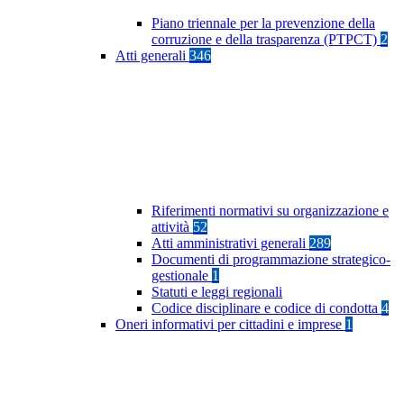
Piano triennale per la prevenzione della
corruzione e della trasparenza (PTPCT)
2
Atti generali
346
Riferimenti normativi su organizzazione e
attività
52
Atti amministrativi generali
289
Documenti di programmazione strategico-
gestionale
1
Statuti e leggi regionali
Codice disciplinare e codice di condotta
4
Oneri informativi per cittadini e imprese
1