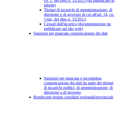
co. 1, del dlgs n. 33/2013 (da pubblicare in
tabelle)
Titolari di incarichi di amministrazione, di
direzione o di governo di cui all'art. 14, co.
1-bis, del dlgs n. 33/2013
Cessati dall'incarico (documentazione da
pubblicare sul sito web)
Sanzioni per mancata comunicazione dei dati
Sanzioni per mancata o incompleta
comunicazione dei dati da parte dei titolari
di incarichi politici, di amministrazione, di
direzione o di governo
Rendiconti gruppi consiliari regionali/provinciali