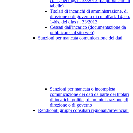
co. 1, del dlgs n. 33/2013 (da pubblicare in
tabelle)
Titolari di incarichi di amministrazione, di
direzione o di governo di cui all'art. 14, co.
1-bis, del dlgs n. 33/2013
Cessati dall'incarico (documentazione da
pubblicare sul sito web)
Sanzioni per mancata comunicazione dei dati
Sanzioni per mancata o incompleta
comunicazione dei dati da parte dei titolari
di incarichi politici, di amministrazione, di
direzione o di governo
Rendiconti gruppi consiliari regionali/provinciali