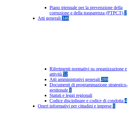
Piano triennale per la prevenzione della
corruzione e della trasparenza (PTPCT)
2
Atti generali
346
Riferimenti normativi su organizzazione e
attività
52
Atti amministrativi generali
289
Documenti di programmazione strategico-
gestionale
1
Statuti e leggi regionali
Codice disciplinare e codice di condotta
4
Oneri informativi per cittadini e imprese
1