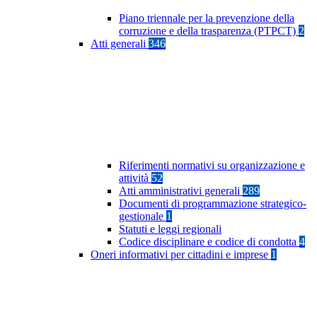
Piano triennale per la prevenzione della
corruzione e della trasparenza (PTPCT)
2
Atti generali
346
Riferimenti normativi su organizzazione e
attività
52
Atti amministrativi generali
289
Documenti di programmazione strategico-
gestionale
1
Statuti e leggi regionali
Codice disciplinare e codice di condotta
4
Oneri informativi per cittadini e imprese
1