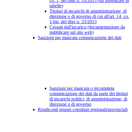
co. 1, del dlgs n. 33/2013 (da pubblicare in
tabelle)
Titolari di incarichi di amministrazione, di
direzione o di governo di cui all'art. 14, co.
1-bis, del dlgs n. 33/2013
Cessati dall'incarico (documentazione da
pubblicare sul sito web)
Sanzioni per mancata comunicazione dei dati
Sanzioni per mancata o incompleta
comunicazione dei dati da parte dei titolari
di incarichi politici, di amministrazione, di
direzione o di governo
Rendiconti gruppi consiliari regionali/provinciali